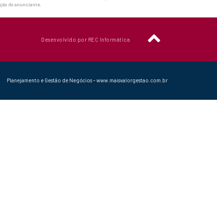
ação do anunciante.
Desenvolvido por REC Informática
Planejamento e Gestão de Negócios – www.maisvalorgestao.com.br