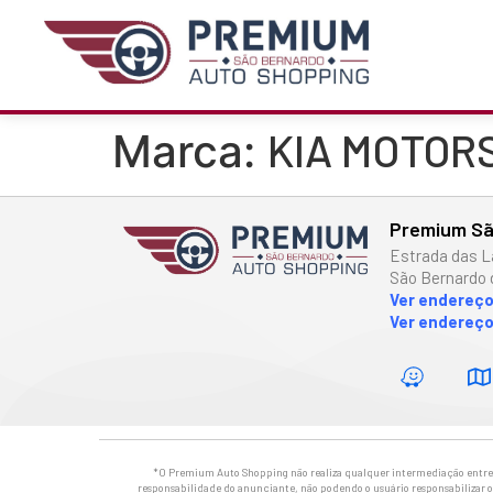
KIA MOTOR
Marca:
Premium Sã
Estrada das L
São Bernardo 
Ver endereç
Ver endereço
*O Premium Auto Shopping não realiza qualquer intermediação entre os
responsabilidade do anunciante, não podendo o usuário responsabilizar o 