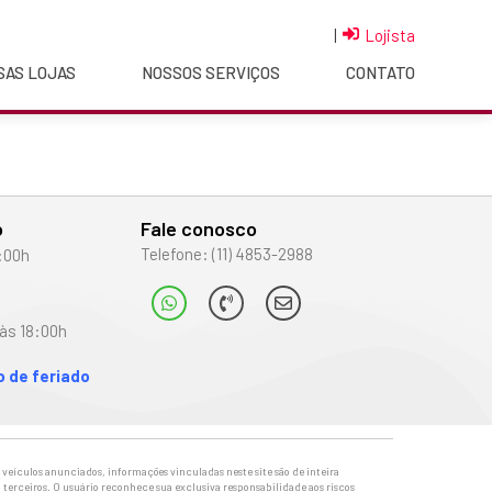
|
Lojista
SAS LOJAS
NOSSOS SERVIÇOS
CONTATO
o
Fale conosco
Telefone: (11) 4853-2988
:00h
às 18:00h
 de feriado
veículos anunciados, informações vinculadas neste site são de inteira
 terceiros. O usuário reconhece sua exclusiva responsabilidade aos riscos