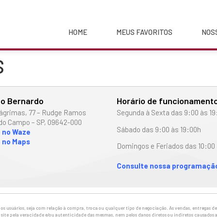
HOME
MEUS FAVORITOS
NOS
S
o Bernardo
Horário de funcionament
ágrimas, 77 – Rudge Ramos
Segunda à Sexta das 9:00 às 19
do Campo – SP, 09642-000
Sábado das 9:00 às 19:00h
o no Waze
 no Maps
Domingos e Feriados das 10:00 
Consulte nossa programação
 usuários, seja com relação à compra, troca ou qualquer tipo de negociação. As vendas, entregas de 
site pela veracidade e/ou autenticidade das mesmas, nem pelos danos diretos ou indiretos causados a