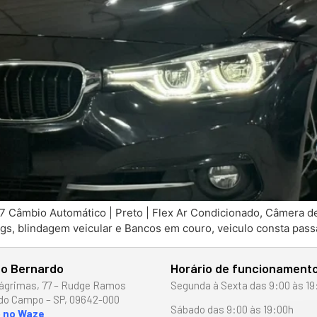
Câmbio Automático | Preto | Flex Ar Condicionado, Câmera de
rbags, blindagem veicular e Bancos em couro, veiculo consta pass
o Bernardo
Horário de funcionament
ágrimas, 77 – Rudge Ramos
Segunda à Sexta das 9:00 às 19
do Campo – SP, 09642-000
Sábado das 9:00 às 19:00h
o no Waze