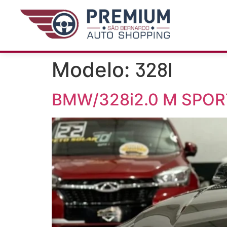
328I
Modelo:
BMW/328i2.0 M SPOR