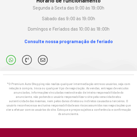
Horário de funcionamento
Segunda à Sexta das 9:00 às 19:00h
Sábado das 9:00 às 19:00h
Domingos e Feriados das 10:00 às 18:00h
Consulte nossa programação de feriado
*O Premium Auto Shopping não realiza qualquer intermediação entre os usuários, seja com
relação à compra, troca ou qualquer tipo de negociação. As vendas, entregas de veículos
anunciados, informações vinculadas neste site são de inteira responsabilidade do
anunciante, não podendo o usuário responsabilizar o site pela veracidade e/ou
autenticidade das mesmas, nem pelos danos diretos ou indiretos causados a terceiros. O
usuário reconhece sua exclusiva responsabilidade aos riscos assumidos nas negociações que
vier a efetuar com os usuários do site. Estoque e preços sujeitos a conferência e confirmação
do anunciante.