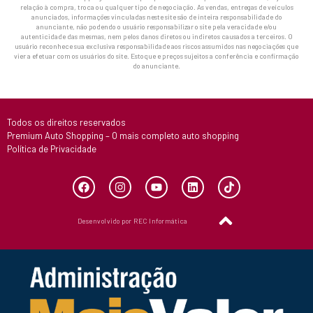
relação à compra, troca ou qualquer tipo de negociação. As vendas, entregas de veículos
anunciados, informações vinculadas neste site são de inteira responsabilidade do
anunciante, não podendo o usuário responsabilizar o site pela veracidade e/ou
autenticidade das mesmas, nem pelos danos diretos ou indiretos causados a terceiros. O
usuário reconhece sua exclusiva responsabilidade aos riscos assumidos nas negociações que
vier a efetuar com os usuários do site. Estoque e preços sujeitos a conferência e confirmação
do anunciante.
Todos os direitos reservados
Premium Auto Shopping – O mais completo auto shopping
Política de Privacidade
Desenvolvido por REC Informática