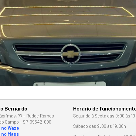
o Bernardo
Horário de funcionament
ágrimas, 77 – Rudge Ramos
Segunda à Sexta das 9:00 às 19
do Campo – SP, 09642-000
Sábado das 9:00 às 19:00h
o no Waze
 no Maps