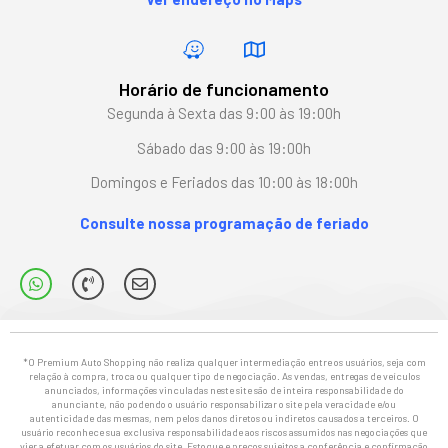
Horário de funcionamento
Segunda à Sexta das 9:00 às 19:00h
Sábado das 9:00 às 19:00h
Domingos e Feriados das 10:00 às 18:00h
Consulte nossa programação de feriado
*O Premium Auto Shopping não realiza qualquer intermediação entre os usuários, seja com
relação à compra, troca ou qualquer tipo de negociação. As vendas, entregas de veículos
anunciados, informações vinculadas neste site são de inteira responsabilidade do
anunciante, não podendo o usuário responsabilizar o site pela veracidade e/ou
autenticidade das mesmas, nem pelos danos diretos ou indiretos causados a terceiros. O
usuário reconhece sua exclusiva responsabilidade aos riscos assumidos nas negociações que
vier a efetuar com os usuários do site. Estoque e preços sujeitos a conferência e confirmação