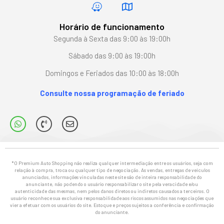
Horário de funcionamento
Segunda à Sexta das 9:00 às 19:00h
Sábado das 9:00 às 19:00h
Domingos e Feriados das 10:00 às 18:00h
Consulte nossa programação de feriado
*O Premium Auto Shopping não realiza qualquer intermediação entre os usuários, seja com
relação à compra, troca ou qualquer tipo de negociação. As vendas, entregas de veículos
anunciados, informações vinculadas neste site são de inteira responsabilidade do
anunciante, não podendo o usuário responsabilizar o site pela veracidade e/ou
autenticidade das mesmas, nem pelos danos diretos ou indiretos causados a terceiros. O
usuário reconhece sua exclusiva responsabilidade aos riscos assumidos nas negociações que
vier a efetuar com os usuários do site. Estoque e preços sujeitos a conferência e confirmação
do anunciante.