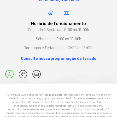
Horário de funcionamento
Segunda à Sexta das 9:00 às 19:00h
Sábado das 9:00 às 19:00h
Domingos e Feriados das 10:00 às 18:00h
Consulte nossa programação de feriado
*O Premium Auto Shopping não realiza qualquer intermediação entre os usuários, seja com
relação à compra, troca ou qualquer tipo de negociação. As vendas, entregas de veículos
anunciados, informações vinculadas neste site são de inteira responsabilidade do
anunciante, não podendo o usuário responsabilizar o site pela veracidade e/ou
autenticidade das mesmas, nem pelos danos diretos ou indiretos causados a terceiros. O
usuário reconhece sua exclusiva responsabilidade aos riscos assumidos nas negociações que
vier a efetuar com os usuários do site. Estoque e preços sujeitos a conferência e confirmação