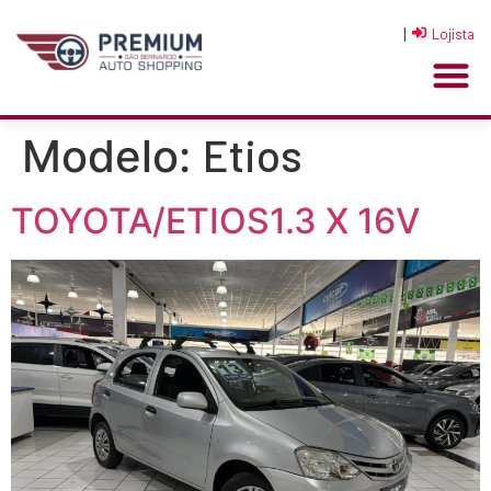
|
Lojista
Etios
Modelo:
TOYOTA/ETIOS1.3 X 16V