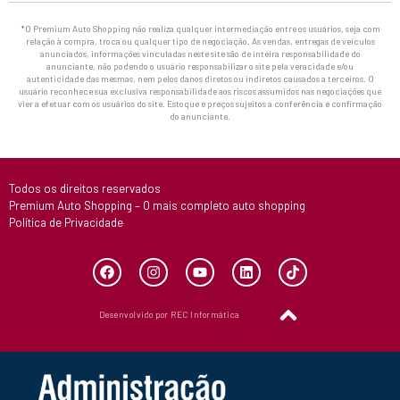
*O Premium Auto Shopping não realiza qualquer intermediação entre os usuários, seja com
relação à compra, troca ou qualquer tipo de negociação. As vendas, entregas de veículos
anunciados, informações vinculadas neste site são de inteira responsabilidade do
anunciante, não podendo o usuário responsabilizar o site pela veracidade e/ou
autenticidade das mesmas, nem pelos danos diretos ou indiretos causados a terceiros. O
usuário reconhece sua exclusiva responsabilidade aos riscos assumidos nas negociações que
vier a efetuar com os usuários do site. Estoque e preços sujeitos a conferência e confirmação
do anunciante.
Todos os direitos reservados
Premium Auto Shopping – O mais completo auto shopping
Política de Privacidade
Desenvolvido por REC Informática