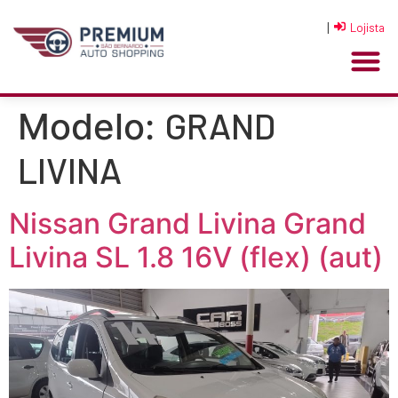
|
Lojista
GRAND
Modelo:
LIVINA
Nissan Grand Livina Grand
Livina SL 1.8 16V (flex) (aut)