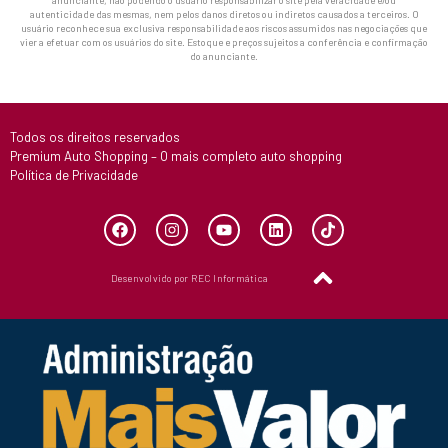
autenticidade das mesmas, nem pelos danos diretos ou indiretos causados a terceiros. O
usuário reconhece sua exclusiva responsabilidade aos riscos assumidos nas negociações que
vier a efetuar com os usuários do site. Estoque e preços sujeitos a conferência e confirmação
do anunciante.
Todos os direitos reservados
Premium Auto Shopping – O mais completo auto shopping
Política de Privacidade
Desenvolvido por REC Informática