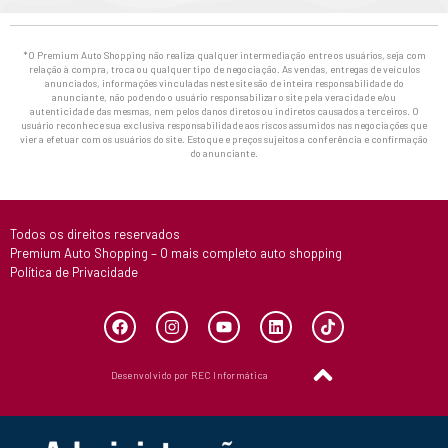
*O Premium Auto Shopping não realiza qualquer intermediação entre os usuários, seja com
relação à compra, troca ou qualquer tipo de negociação. As vendas, entregas de veículos
anunciados, informações vinculadas neste site são de inteira responsabilidade do
anunciante, não podendo o usuário responsabilizar o site pela veracidade e/ou
autenticidade das mesmas, nem pelos danos diretos ou indiretos causados a terceiros. O
usuário reconhece sua exclusiva responsabilidade aos riscos assumidos nas negociações que
vier a efetuar com os usuários do site. Estoque e preços sujeitos a conferência e confirmação
do anunciante.
Todos os direitos reservados
Premium Auto Shopping – O mais completo auto shopping
Política de Privacidade
Desenvolvido por REC Informática