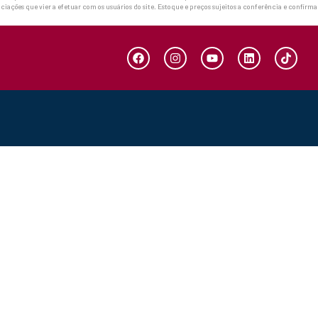
ciações que vier a efetuar com os usuários do site. Estoque e preços sujeitos a conferência e confirm