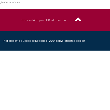
ação do anunciante.
Desenvolvido por REC Informática
Planejamento e Gestão de Negócios – www.maisvalorgestao.com.br