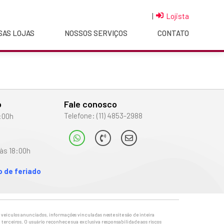
|
Lojista
SAS LOJAS
NOSSOS SERVIÇOS
CONTATO
o
Fale conosco
Telefone: (11) 4853-2988
:00h
às 18:00h
 de feriado
veículos anunciados, informações vinculadas neste site são de inteira
 terceiros. O usuário reconhece sua exclusiva responsabilidade aos riscos