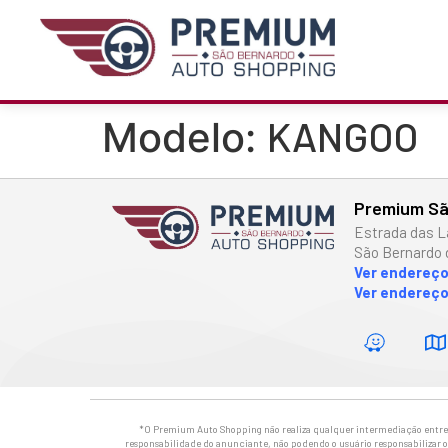
KANGOO
Modelo:
Premium Sã
Estrada das L
São Bernardo 
Ver endereç
Ver endereço
*O Premium Auto Shopping não realiza qualquer intermediação entre os
responsabilidade do anunciante, não podendo o usuário responsabilizar o 