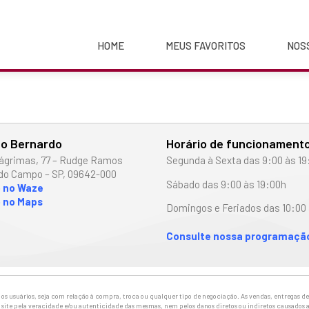
HOME
MEUS FAVORITOS
NOS
o Bernardo
Horário de funcionament
ágrimas, 77 – Rudge Ramos
Segunda à Sexta das 9:00 às 19
do Campo – SP, 09642-000
Sábado das 9:00 às 19:00h
o no Waze
 no Maps
Domingos e Feriados das 10:00 
Consulte nossa programação
 usuários, seja com relação à compra, troca ou qualquer tipo de negociação. As vendas, entregas de 
site pela veracidade e/ou autenticidade das mesmas, nem pelos danos diretos ou indiretos causados a