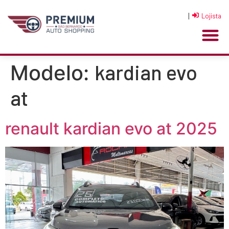
|
Lojista
kardian evo
Modelo:
at
renault kardian evo at 2025