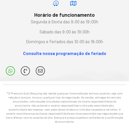
Horário de funcionamento
Segunda à Sexta das 9:00 às 19:00h
Sábado das 9:00 às 19:00h
Domingos e Feriados das 10:00 às 18:00h
Consulte nossa programação de feriado
*O Premium Auto Shopping não realiza qualquer intermediação entre os usuários, seja com
relação à compra, troca ou qualquer tipo de negociação. As vendas, entregas de veículos
anunciados, informações vinculadas neste site são de inteira responsabilidade do
anunciante, não podendo o usuário responsabilizar o site pela veracidade e/ou
autenticidade das mesmas, nem pelos danos diretos ou indiretos causados a terceiros. O
usuário reconhece sua exclusiva responsabilidade aos riscos assumidos nas negociações que
vier a efetuar com os usuários do site. Estoque e preços sujeitos a conferência e confirmação
do anunciante.