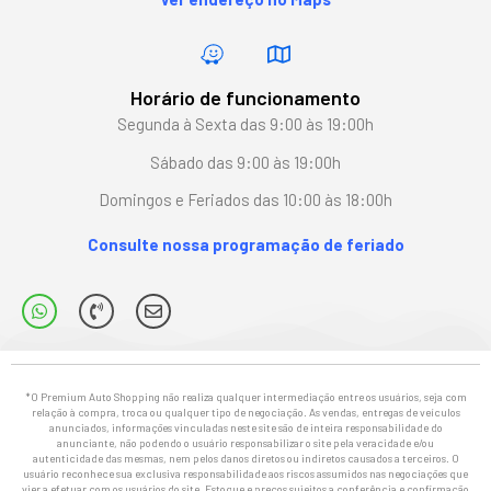
Horário de funcionamento
Segunda à Sexta das 9:00 às 19:00h
Sábado das 9:00 às 19:00h
Domingos e Feriados das 10:00 às 18:00h
Consulte nossa programação de feriado
*O Premium Auto Shopping não realiza qualquer intermediação entre os usuários, seja com
relação à compra, troca ou qualquer tipo de negociação. As vendas, entregas de veículos
anunciados, informações vinculadas neste site são de inteira responsabilidade do
anunciante, não podendo o usuário responsabilizar o site pela veracidade e/ou
autenticidade das mesmas, nem pelos danos diretos ou indiretos causados a terceiros. O
usuário reconhece sua exclusiva responsabilidade aos riscos assumidos nas negociações que
vier a efetuar com os usuários do site. Estoque e preços sujeitos a conferência e confirmação