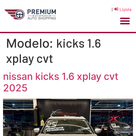
|
Lojista
kicks 1.6
Modelo:
xplay cvt
nissan kicks 1.6 xplay cvt
2025