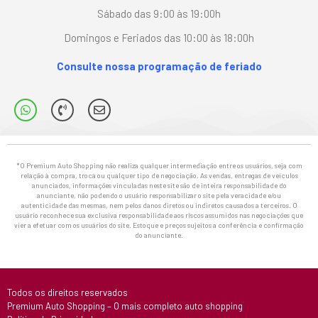
Sábado das 9:00 às 19:00h
Domingos e Feriados das 10:00 às 18:00h
Consulte nossa programação de feriado
*O Premium Auto Shopping não realiza qualquer intermediação entre os usuários, seja com
relação à compra, troca ou qualquer tipo de negociação. As vendas, entregas de veículos
anunciados, informações vinculadas neste site são de inteira responsabilidade do
anunciante, não podendo o usuário responsabilizar o site pela veracidade e/ou
autenticidade das mesmas, nem pelos danos diretos ou indiretos causados a terceiros. O
usuário reconhece sua exclusiva responsabilidade aos riscos assumidos nas negociações que
vier a efetuar com os usuários do site. Estoque e preços sujeitos a conferência e confirmação
do anunciante.
Todos os direitos reservados
Premium Auto Shopping – O mais completo auto shopping