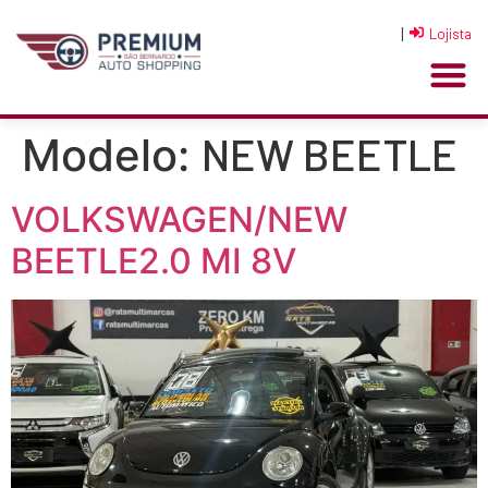
|
Lojista
NEW BEETLE
Modelo:
VOLKSWAGEN/NEW
BEETLE2.0 MI 8V