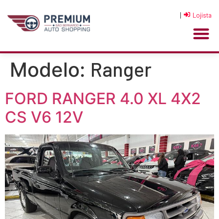
|
Lojista
Ranger
Modelo:
FORD RANGER 4.0 XL 4X2
CS V6 12V