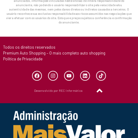
anunciados, informações vinculadas neste site são de inteira responsabilidade do
anunciante, não podendo o usuário responsabilizar o site pela veracidade e/ou
autenticidade das mesmas, nem pelos danos diretos ou indiretos causados a terceiros. O
usuário reconhece sua exclusiva responsabilidade aos riscos assumidos nas negociações que
vier a efetuar com os usuários do site. Estoque e preços sujeitos a conferência e confirmação
do anunciante.
Todos os direitos reservados
Premium Auto Shopping – O mais completo auto shopping
Política de Privacidade
Desenvolvido por REC Informática