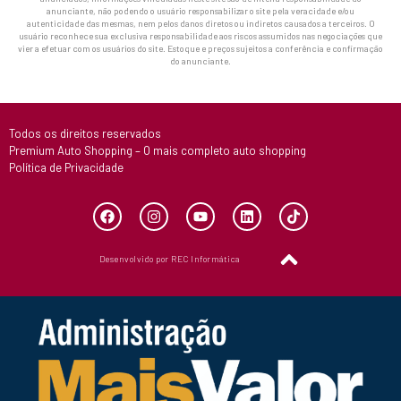
anunciante, não podendo o usuário responsabilizar o site pela veracidade e/ou
autenticidade das mesmas, nem pelos danos diretos ou indiretos causados a terceiros. O
usuário reconhece sua exclusiva responsabilidade aos riscos assumidos nas negociações que
vier a efetuar com os usuários do site. Estoque e preços sujeitos a conferência e confirmação
do anunciante.
Todos os direitos reservados
Premium Auto Shopping – O mais completo auto shopping
Política de Privacidade
Desenvolvido por REC Informática