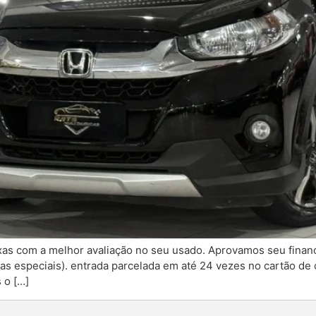
as com a melhor avaliação no seu usado. Aprovamos seu financ
as especiais). entrada parcelada em até 24 vezes no cartão de c
 o […]