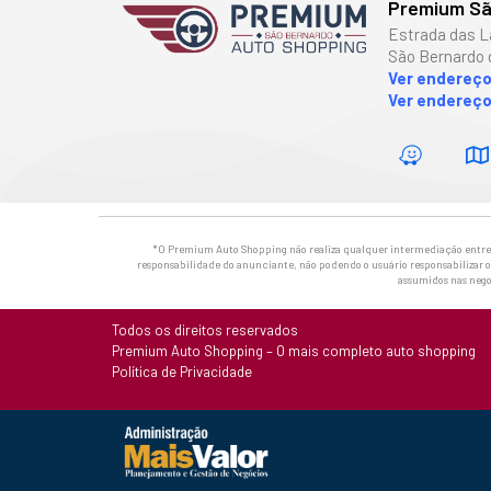
Premium Sã
Estrada das L
São Bernardo 
Ver endereç
Ver endereço
*O Premium Auto Shopping não realiza qualquer intermediação entre os
responsabilidade do anunciante, não podendo o usuário responsabilizar o 
assumidos nas nego
Todos os direitos reservados
Premium Auto Shopping – O mais completo auto shopping
Política de Privacidade