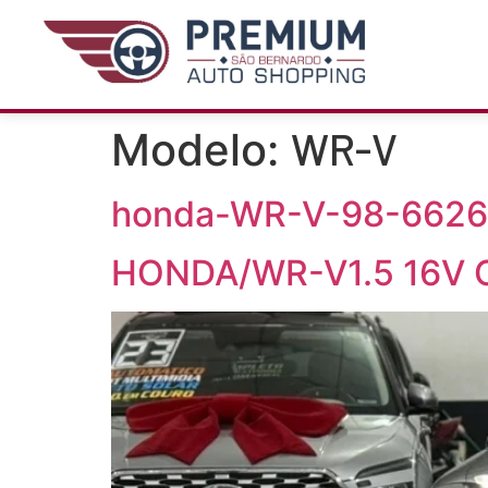
WR-V
Modelo:
honda-WR-V-98-662
HONDA/WR-V1.5 16V 