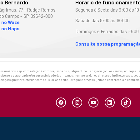
o Bernardo
Horário de funcionament
ágrimas, 77 – Rudge Ramos
Segunda à Sexta das 9:00 às 19
do Campo – SP, 09642-000
Sábado das 9:00 às 19:00h
o no Waze
 no Maps
Domingos e Feriados das 10:00 
Consulte nossa programação
 usuários, seja com relação à compra, troca ou qualquer tipo de negociação. As vendas, entregas de 
site pela veracidade e/ou autenticidade das mesmas, nem pelos danos diretos ou indiretos causados a
ciações que vier a efetuar com os usuários do site. Estoque e preços sujeitos a conferência e confirm