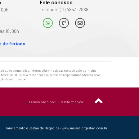
o
Fale conosco
Telefone: (11) 4853-2988
:00h
às 18:00h
 de feriado
veículos anunciados, informações vinculadas neste site são de inteira
 terceiros. O usuário reconhece sua exclusiva responsabilidade aos riscos
ação do anunciante.
Desenvolvido por REC Informática
Planejamento e Gestão de Negócios – www.maisvalorgestao.com.br