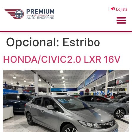
|
Lojista
Estribo
Opcional:
HONDA/CIVIC2.0 LXR 16V