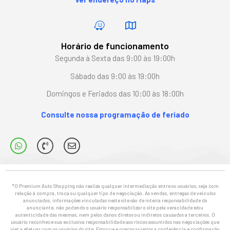
Horário de funcionamento
Segunda à Sexta das 9:00 às 19:00h
Sábado das 9:00 às 19:00h
Domingos e Feriados das 10:00 às 18:00h
Consulte nossa programação de feriado
*O Premium Auto Shopping não realiza qualquer intermediação entre os usuários, seja com
relação à compra, troca ou qualquer tipo de negociação. As vendas, entregas de veículos
anunciados, informações vinculadas neste site são de inteira responsabilidade do
anunciante, não podendo o usuário responsabilizar o site pela veracidade e/ou
autenticidade das mesmas, nem pelos danos diretos ou indiretos causados a terceiros. O
usuário reconhece sua exclusiva responsabilidade aos riscos assumidos nas negociações que
vier a efetuar com os usuários do site. Estoque e preços sujeitos a conferência e confirmação