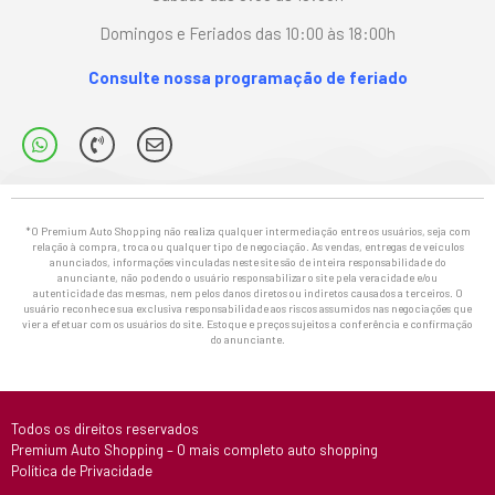
Domingos e Feriados das 10:00 às 18:00h
Consulte nossa programação de feriado
*O Premium Auto Shopping não realiza qualquer intermediação entre os usuários, seja com
relação à compra, troca ou qualquer tipo de negociação. As vendas, entregas de veículos
anunciados, informações vinculadas neste site são de inteira responsabilidade do
anunciante, não podendo o usuário responsabilizar o site pela veracidade e/ou
autenticidade das mesmas, nem pelos danos diretos ou indiretos causados a terceiros. O
usuário reconhece sua exclusiva responsabilidade aos riscos assumidos nas negociações que
vier a efetuar com os usuários do site. Estoque e preços sujeitos a conferência e confirmação
do anunciante.
Todos os direitos reservados
Premium Auto Shopping – O mais completo auto shopping
Política de Privacidade