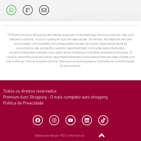
*O Premium Auto Shopping não realiza qualquer intermediação entre os usuários, seja com
relação à compra, troca ou qualquer tipo de negociação. As vendas, entregas de veículos
anunciados, informações vinculadas neste site são de inteira responsabilidade do
anunciante, não podendo o usuário responsabilizar o site pela veracidade e/ou
autenticidade das mesmas, nem pelos danos diretos ou indiretos causados a terceiros. O
usuário reconhece sua exclusiva responsabilidade aos riscos assumidos nas negociações que
vier a efetuar com os usuários do site. Estoque e preços sujeitos a conferência e confirmação
do anunciante.
Todos os direitos reservados
Premium Auto Shopping – O mais completo auto shopping
Política de Privacidade
Desenvolvido por REC Informática