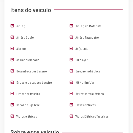
Itens do veículo
Air Bag
Air Bag do Motorista
Air Bag Duplo
Air Bag Passageiro
Alarme
Ar Quente
Ar-Condicionado
CD player
Desembaçador traseiro
Direção hidráulica
Encosto de cabeça traseiro
Kit Multimídia
Limpador traseiro
Retrovisores elétricos
Rodas de liga leve
Travas elétricas
Vidros elétricos
Vidros Elétricos Traseiros
Sobre esse veículo