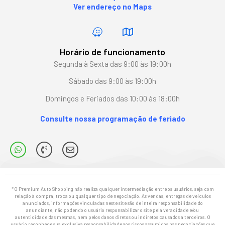
Ver endereço no Maps
Horário de funcionamento
Segunda à Sexta das 9:00 às 19:00h
Sábado das 9:00 às 19:00h
Domingos e Feriados das 10:00 às 18:00h
Consulte nossa programação de feriado
*O Premium Auto Shopping não realiza qualquer intermediação entre os usuários, seja com
relação à compra, troca ou qualquer tipo de negociação. As vendas, entregas de veículos
anunciados, informações vinculadas neste site são de inteira responsabilidade do
anunciante, não podendo o usuário responsabilizar o site pela veracidade e/ou
autenticidade das mesmas, nem pelos danos diretos ou indiretos causados a terceiros. O
usuário reconhece sua exclusiva responsabilidade aos riscos assumidos nas negociações que