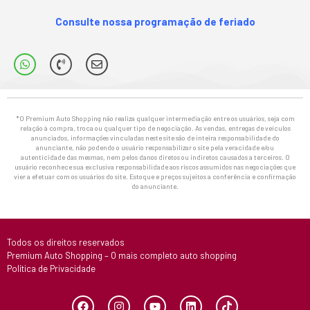
Consulte nossa programação de feriado
*O Premium Auto Shopping não realiza qualquer intermediação entre os usuários, seja com
relação à compra, troca ou qualquer tipo de negociação. As vendas, entregas de veículos
anunciados, informações vinculadas neste site são de inteira responsabilidade do
anunciante, não podendo o usuário responsabilizar o site pela veracidade e/ou
autenticidade das mesmas, nem pelos danos diretos ou indiretos causados a terceiros. O
usuário reconhece sua exclusiva responsabilidade aos riscos assumidos nas negociações que
vier a efetuar com os usuários do site. Estoque e preços sujeitos a conferência e confirmação
do anunciante.
Todos os direitos reservados
Premium Auto Shopping – O mais completo auto shopping
Política de Privacidade