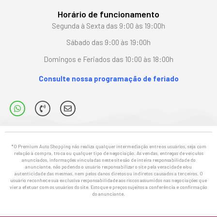
Horário de funcionamento
Segunda à Sexta das 9:00 às 19:00h
Sábado das 9:00 às 19:00h
Domingos e Feriados das 10:00 às 18:00h
Consulte nossa programação de feriado
*O Premium Auto Shopping não realiza qualquer intermediação entre os usuários, seja com
relação à compra, troca ou qualquer tipo de negociação. As vendas, entregas de veículos
anunciados, informações vinculadas neste site são de inteira responsabilidade do
anunciante, não podendo o usuário responsabilizar o site pela veracidade e/ou
autenticidade das mesmas, nem pelos danos diretos ou indiretos causados a terceiros. O
usuário reconhece sua exclusiva responsabilidade aos riscos assumidos nas negociações que
vier a efetuar com os usuários do site. Estoque e preços sujeitos a conferência e confirmação
do anunciante.