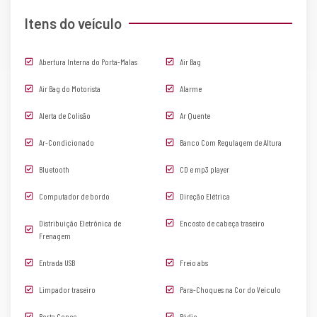
Itens do veículo
Abertura Interna do Porta-Malas
Air Bag
Air Bag do Motorista
Alarme
Alerta de Colisão
Ar Quente
Ar-Condicionado
Banco Com Regulagem de Altura
Bluetooth
CD e mp3 player
Computador de bordo
Direção Elétrica
Distribuição Eletrônica de
Encosto de cabeça traseiro
Frenagem
Entrada USB
Freio abs
Limpador traseiro
Para-Choques na Cor do Veículo
Porta Copos
Rádio