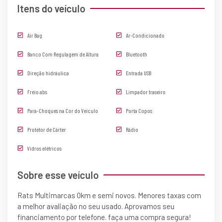
Itens do veículo
Air Bag
Ar-Condicionado
Banco Com Regulagem de Altura
Bluetooth
Direção hidráulica
Entrada USB
Freio abs
Limpador traseiro
Para-Choques na Cor do Veículo
Porta Copos
Protetor de Cárter
Rádio
Vidros elétricos
Sobre esse veículo
Rats Multimarcas 0km e semi novos. Menores taxas com
a melhor avaliação no seu usado. Aprovamos seu
financiamento por telefone. faça uma compra segura!