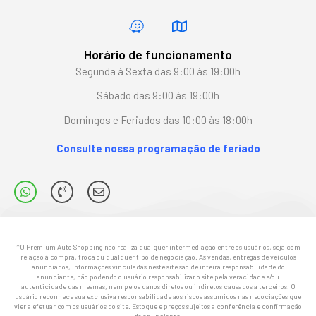
Horário de funcionamento
Segunda à Sexta das 9:00 às 19:00h
Sábado das 9:00 às 19:00h
Domingos e Feriados das 10:00 às 18:00h
Consulte nossa programação de feriado
*O Premium Auto Shopping não realiza qualquer intermediação entre os usuários, seja com
relação à compra, troca ou qualquer tipo de negociação. As vendas, entregas de veículos
anunciados, informações vinculadas neste site são de inteira responsabilidade do
anunciante, não podendo o usuário responsabilizar o site pela veracidade e/ou
autenticidade das mesmas, nem pelos danos diretos ou indiretos causados a terceiros. O
usuário reconhece sua exclusiva responsabilidade aos riscos assumidos nas negociações que
vier a efetuar com os usuários do site. Estoque e preços sujeitos a conferência e confirmação
do anunciante.