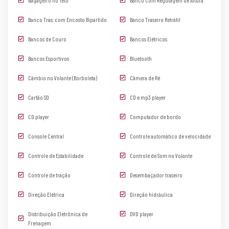
Banco Tras. com Encosto Bipartido
Banco Traseiro Retrátil
Bancos de Couro
Bancos Elétricos
Bancos Esportivos
Bluetooth
Câmbio no Volante (Borboleta)
Câmera de Ré
Cartão SD
CD e mp3 player
CD player
Computador de bordo
Console Central
Controle automático de velocidade
Controle de Estabilidade
Controle de Som no Volante
Controle de tração
Desembaçador traseiro
Direção Elétrica
Direção hidráulica
Distribuição Eletrônica de
DVD player
Frenagem