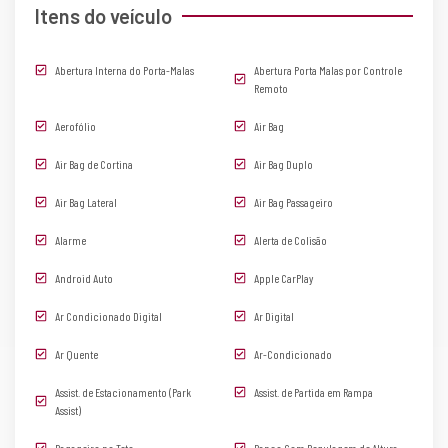
Itens do veículo
Abertura Interna do Porta-Malas
Abertura Porta Malas por Controle
Remoto
Aerofólio
Air Bag
Air Bag de Cortina
Air Bag Duplo
Air Bag Lateral
Air Bag Passageiro
Alarme
Alerta de Colisão
Android Auto
Apple CarPlay
Ar Condicionado Digital
Ar Digital
Ar Quente
Ar-Condicionado
Assist. de Estacionamento (Park
Assist. de Partida em Rampa
Assist)
Bagageiro no Teto
Banco Com Regulagem de Altura