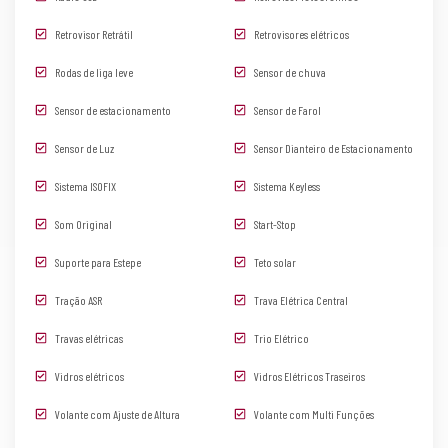
Retrovisor Retrátil
Retrovisores elétricos
Rodas de liga leve
Sensor de chuva
Sensor de estacionamento
Sensor de Farol
Sensor de Luz
Sensor Dianteiro de Estacionamento
Sistema ISOFIX
Sistema Keyless
Som Original
Start-Stop
Suporte para Estepe
Teto solar
Tração ASR
Trava Elétrica Central
Travas elétricas
Trio Elétrico
Vidros elétricos
Vidros Elétricos Traseiros
Volante com Ajuste de Altura
Volante com Multi Funções