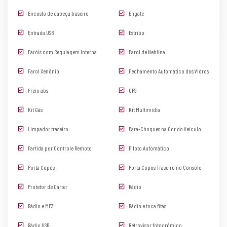
Encosto de cabeça traseiro
Engate
Entrada USB
Estribo
Faróis com Regulagem Interna
Farol de Neblina
Farol Xenônio
Fechamento Automático dos Vidros
Freio abs
GPS
Kit Gás
Kit Multimídia
Limpador traseiro
Para-Choques na Cor do Veículo
Partida por Controle Remoto
Piloto Automático
Porta Copos
Porta Copos Traseiro no Console
Protetor de Cárter
Rádio
Rádio e MP3
Rádio e toca fitas
Rádio USB
Retrovisor fotocrômico