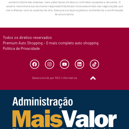
autenticidade das mesmas, nem pelos danos diretos ou indiretos causados a terceiros. O
usuário reconhece sua exclusiva responsabilidade aos riscos assumidos nas negociações que
vier a efetuar com os usuários do site. Estoque e preços sujeitos a conferência e confirmação
do anunciante.
Todos os direitos reservados
Premium Auto Shopping – O mais completo auto shopping
Política de Privacidade
Desenvolvido por REC Informática