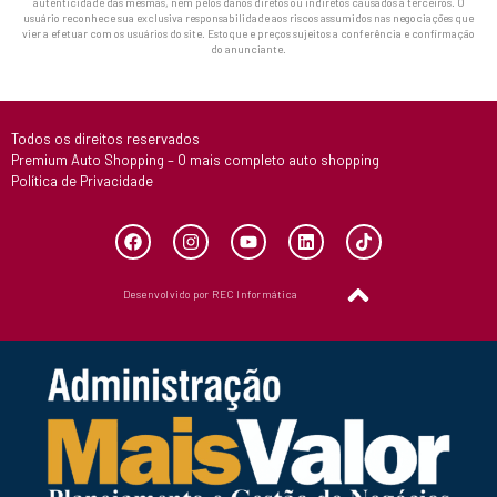
autenticidade das mesmas, nem pelos danos diretos ou indiretos causados a terceiros. O
usuário reconhece sua exclusiva responsabilidade aos riscos assumidos nas negociações que
vier a efetuar com os usuários do site. Estoque e preços sujeitos a conferência e confirmação
do anunciante.
Todos os direitos reservados
Premium Auto Shopping – O mais completo auto shopping
Política de Privacidade
Desenvolvido por REC Informática