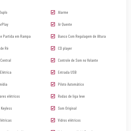
Duplo
Alarme
arPlay
Ar Quente
 de Partida em Rampa
Banco Com Regulagem de Altura
de Ré
CD player
 Central
Controle de Som no Volante
Elétrica
Entrada USB
imídia
Piloto Automático
ores elétricos
Rodas de liga leve
 Keyless
Som Original
létricas
Vidros elétricos