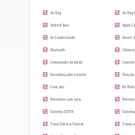
Air Bag
Air Bag 
Android Auto
Apple C
Ar-Condicionado
Assist.
Bluetooth
Câmera 
Computador de bordo
Console
Desembaçador traseiro
Direção 
Freio abs
Kit Mult
Retrovisor com seta
Retrovis
Sistema ISOFIX
Sistema
Trava Elétrica Central
Travas e