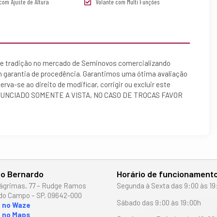
com Ajuste de Altura
Volante com Multi Funções
tradição no mercado de Seminovos comercializando
m garantia de procedência. Garantimos uma ótima avaliação
va-se ao direito de modificar, corrigir ou excluir este
R ANUNCIADO SOMENTE A VISTA, NO CASO DE TROCAS FAVOR
o Bernardo
Horário de funcionament
ágrimas, 77 – Rudge Ramos
Segunda à Sexta das 9:00 às 19
do Campo – SP, 09642-000
Sábado das 9:00 às 19:00h
o no Waze
 no Maps