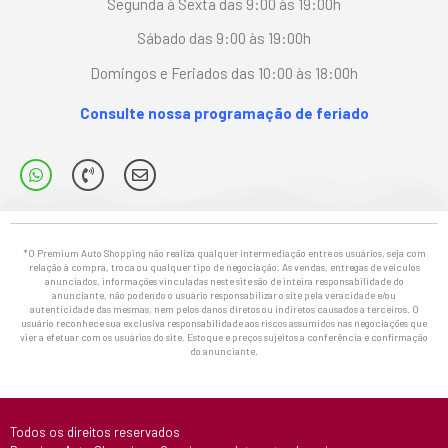
Segunda à Sexta das 9:00 às 19:00h
Sábado das 9:00 às 19:00h
Domingos e Feriados das 10:00 às 18:00h
Consulte nossa programação de feriado
*O Premium Auto Shopping não realiza qualquer intermediação entre os usuários, seja com
relação à compra, troca ou qualquer tipo de negociação. As vendas, entregas de veículos
anunciados, informações vinculadas neste site são de inteira responsabilidade do
anunciante, não podendo o usuário responsabilizar o site pela veracidade e/ou
autenticidade das mesmas, nem pelos danos diretos ou indiretos causados a terceiros. O
usuário reconhece sua exclusiva responsabilidade aos riscos assumidos nas negociações que
vier a efetuar com os usuários do site. Estoque e preços sujeitos a conferência e confirmação
do anunciante.
Todos os direitos reservados