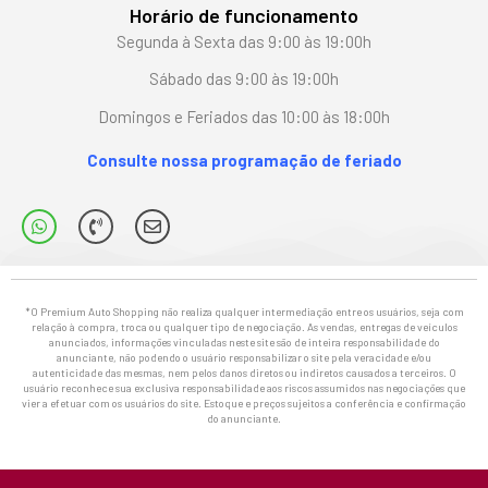
Horário de funcionamento
Segunda à Sexta das 9:00 às 19:00h
Sábado das 9:00 às 19:00h
Domingos e Feriados das 10:00 às 18:00h
Consulte nossa programação de feriado
*O Premium Auto Shopping não realiza qualquer intermediação entre os usuários, seja com
relação à compra, troca ou qualquer tipo de negociação. As vendas, entregas de veículos
anunciados, informações vinculadas neste site são de inteira responsabilidade do
anunciante, não podendo o usuário responsabilizar o site pela veracidade e/ou
autenticidade das mesmas, nem pelos danos diretos ou indiretos causados a terceiros. O
usuário reconhece sua exclusiva responsabilidade aos riscos assumidos nas negociações que
vier a efetuar com os usuários do site. Estoque e preços sujeitos a conferência e confirmação
do anunciante.