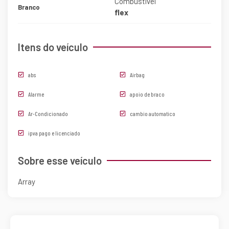
Combustível
Branco
flex
Itens do veículo
abs
Airbag
Alarme
apoio de braco
Ar-Condicionado
cambio automatico
ipva pago e licenciado
Sobre esse veículo
Array