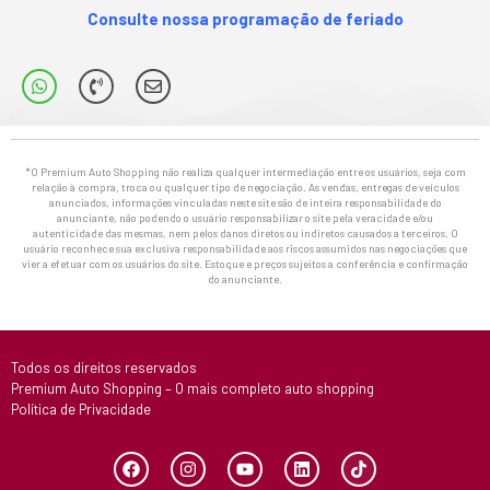
Consulte nossa programação de feriado
*O Premium Auto Shopping não realiza qualquer intermediação entre os usuários, seja com
relação à compra, troca ou qualquer tipo de negociação. As vendas, entregas de veículos
anunciados, informações vinculadas neste site são de inteira responsabilidade do
anunciante, não podendo o usuário responsabilizar o site pela veracidade e/ou
autenticidade das mesmas, nem pelos danos diretos ou indiretos causados a terceiros. O
usuário reconhece sua exclusiva responsabilidade aos riscos assumidos nas negociações que
vier a efetuar com os usuários do site. Estoque e preços sujeitos a conferência e confirmação
do anunciante.
Todos os direitos reservados
Premium Auto Shopping – O mais completo auto shopping
Política de Privacidade