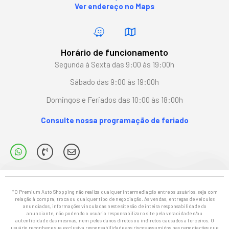
Ver endereço no Maps
Horário de funcionamento
Segunda à Sexta das 9:00 às 19:00h
Sábado das 9:00 às 19:00h
Domingos e Feriados das 10:00 às 18:00h
Consulte nossa programação de feriado
*O Premium Auto Shopping não realiza qualquer intermediação entre os usuários, seja com
relação à compra, troca ou qualquer tipo de negociação. As vendas, entregas de veículos
anunciados, informações vinculadas neste site são de inteira responsabilidade do
anunciante, não podendo o usuário responsabilizar o site pela veracidade e/ou
autenticidade das mesmas, nem pelos danos diretos ou indiretos causados a terceiros. O
usuário reconhece sua exclusiva responsabilidade aos riscos assumidos nas negociações que