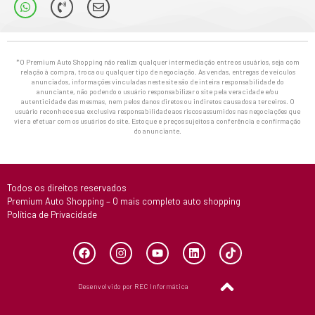
*O Premium Auto Shopping não realiza qualquer intermediação entre os usuários, seja com
relação à compra, troca ou qualquer tipo de negociação. As vendas, entregas de veículos
anunciados, informações vinculadas neste site são de inteira responsabilidade do
anunciante, não podendo o usuário responsabilizar o site pela veracidade e/ou
autenticidade das mesmas, nem pelos danos diretos ou indiretos causados a terceiros. O
usuário reconhece sua exclusiva responsabilidade aos riscos assumidos nas negociações que
vier a efetuar com os usuários do site. Estoque e preços sujeitos a conferência e confirmação
do anunciante.
Todos os direitos reservados
Premium Auto Shopping – O mais completo auto shopping
Política de Privacidade
Desenvolvido por REC Informática