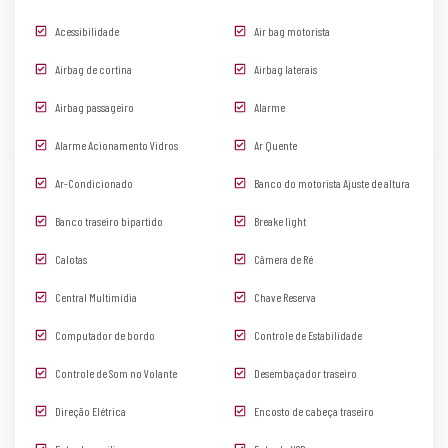
Acessibilidade
Air bag motorista
Airbag de cortina
Airbag laterais
Airbag passageiro
Alarme
Alarme Acionamento Vidros
Ar Quente
Ar-Condicionado
Banco do motorista Ajuste de altura
Banco traseiro bipartido
Breake light
Calotas
Câmera de Ré
Central Multimídia
Chave Reserva
Computador de bordo
Controle de Estabilidade
Controle de Som no Volante
Desembaçador traseiro
Direção Elétrica
Encosto de cabeça traseiro