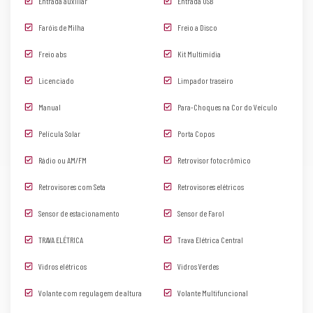
Entrada auxiliar
Entrada USB
Faróis de Milha
Freio a Disco
Freio abs
Kit Multimídia
Licenciado
Limpador traseiro
Manual
Para-Choques na Cor do Veículo
Película Solar
Porta Copos
Rádio ou AM/FM
Retrovisor fotocrômico
Retrovisores com Seta
Retrovisores elétricos
Sensor de estacionamento
Sensor de Farol
TRAVA ELÉTRICA
Trava Elétrica Central
Vidros elétricos
Vidros Verdes
Volante com regulagem de altura
Volante Multifuncional