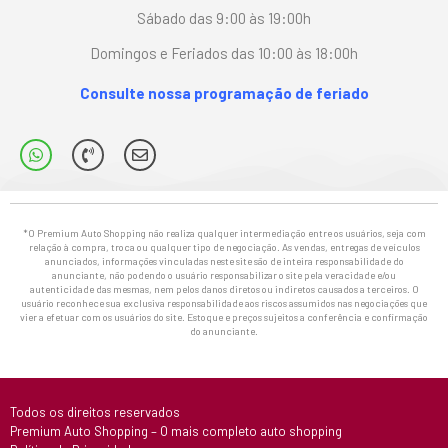
Sábado das 9:00 às 19:00h
Domingos e Feriados das 10:00 às 18:00h
Consulte nossa programação de feriado
*O Premium Auto Shopping não realiza qualquer intermediação entre os usuários, seja com
relação à compra, troca ou qualquer tipo de negociação. As vendas, entregas de veículos
anunciados, informações vinculadas neste site são de inteira responsabilidade do
anunciante, não podendo o usuário responsabilizar o site pela veracidade e/ou
autenticidade das mesmas, nem pelos danos diretos ou indiretos causados a terceiros. O
usuário reconhece sua exclusiva responsabilidade aos riscos assumidos nas negociações que
vier a efetuar com os usuários do site. Estoque e preços sujeitos a conferência e confirmação
do anunciante.
Todos os direitos reservados
Premium Auto Shopping – O mais completo auto shopping