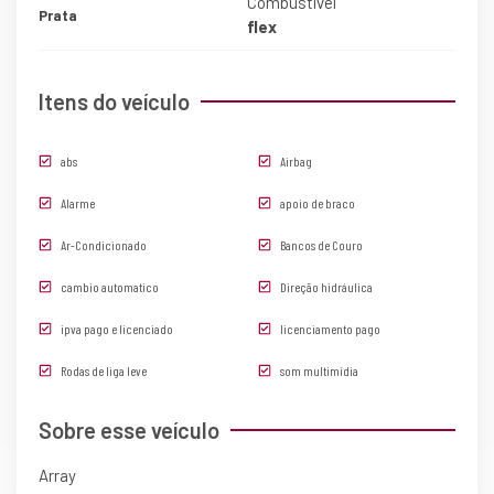
Combustível
Prata
flex
Itens do veículo
abs
Airbag
Alarme
apoio de braco
Ar-Condicionado
Bancos de Couro
cambio automatico
Direção hidráulica
ipva pago e licenciado
licenciamento pago
Rodas de liga leve
som multimidia
Sobre esse veículo
Array