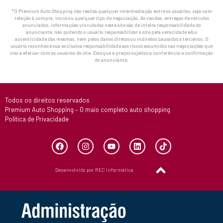
*O Premium Auto Shopping não realiza qualquer intermediação entre os usuários, seja com
relação à compra, troca ou qualquer tipo de negociação. As vendas, entregas de veículos
anunciados, informações vinculadas neste site são de inteira responsabilidade do
anunciante, não podendo o usuário responsabilizar o site pela veracidade e/ou
autenticidade das mesmas, nem pelos danos diretos ou indiretos causados a terceiros. O
usuário reconhece sua exclusiva responsabilidade aos riscos assumidos nas negociações que
vier a efetuar com os usuários do site. Estoque e preços sujeitos a conferência e confirmação
do anunciante.
Todos os direitos reservados
Premium Auto Shopping – O mais completo auto shopping
Política de Privacidade
Desenvolvido por REC Informática