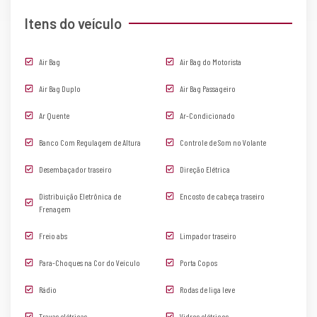
Itens do veículo
Air Bag
Air Bag do Motorista
Air Bag Duplo
Air Bag Passageiro
Ar Quente
Ar-Condicionado
Banco Com Regulagem de Altura
Controle de Som no Volante
Desembaçador traseiro
Direção Elétrica
Distribuição Eletrônica de
Encosto de cabeça traseiro
Frenagem
Freio abs
Limpador traseiro
Para-Choques na Cor do Veículo
Porta Copos
Rádio
Rodas de liga leve
Travas elétricas
Vidros elétricos