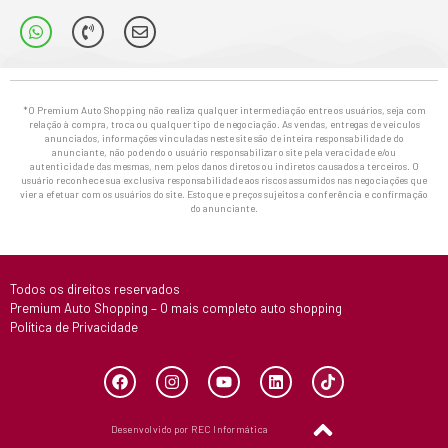
*O Premium Auto Shopping não realiza qualquer intermediação entre os usuários, seja com
relação à compra, troca ou qualquer tipo de negociação. As vendas, entregas de veículos
anunciados, informações vinculadas neste site são de inteira responsabilidade do
anunciante, não podendo o usuário responsabilizar o site pela veracidade e/ou
autenticidade das mesmas, nem pelos danos diretos ou indiretos causados a terceiros. O
usuário reconhece sua exclusiva responsabilidade aos riscos assumidos nas negociações que
vier a efetuar com os usuários do site. Estoque e preços sujeitos a conferência e confirmação
do anunciante.
Todos os direitos reservados
Premium Auto Shopping – O mais completo auto shopping
Política de Privacidade
Desenvolvido por REC Informática