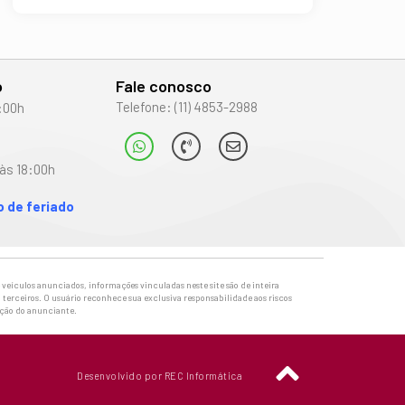
o
Fale conosco
Telefone: (11) 4853-2988
:00h
às 18:00h
 de feriado
veículos anunciados, informações vinculadas neste site são de inteira
 terceiros. O usuário reconhece sua exclusiva responsabilidade aos riscos
ação do anunciante.
Desenvolvido por REC Informática