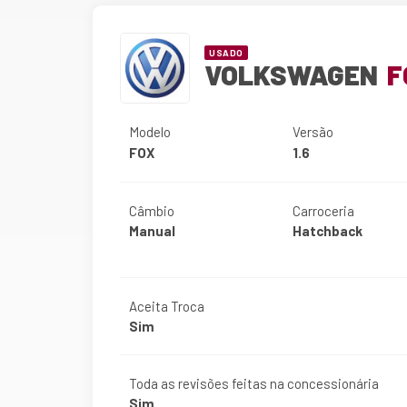
USADO
VOLKSWAGEN
F
Modelo
Versão
FOX
1.6
Câmbio
Carroceria
Manual
Hatchback
Aceita Troca
Sim
Toda as revisões feitas na concessionária
Sim