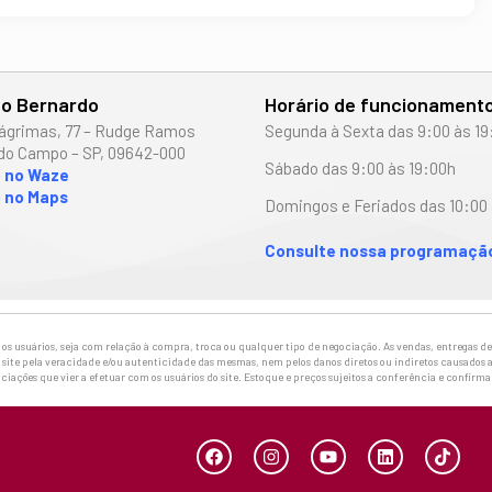
o Bernardo
Horário de funcionament
ágrimas, 77 – Rudge Ramos
Segunda à Sexta das 9:00 às 19
do Campo – SP, 09642-000
Sábado das 9:00 às 19:00h
o no Waze
 no Maps
Domingos e Feriados das 10:00 
Consulte nossa programação
 usuários, seja com relação à compra, troca ou qualquer tipo de negociação. As vendas, entregas de 
site pela veracidade e/ou autenticidade das mesmas, nem pelos danos diretos ou indiretos causados a
ciações que vier a efetuar com os usuários do site. Estoque e preços sujeitos a conferência e confirm