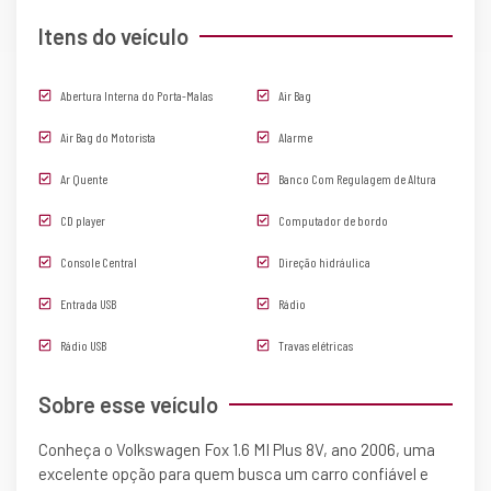
Itens do veículo
Abertura Interna do Porta-Malas
Air Bag
Air Bag do Motorista
Alarme
Ar Quente
Banco Com Regulagem de Altura
CD player
Computador de bordo
Console Central
Direção hidráulica
Entrada USB
Rádio
Rádio USB
Travas elétricas
Sobre esse veículo
Conheça o Volkswagen Fox 1.6 MI Plus 8V, ano 2006, uma
excelente opção para quem busca um carro confiável e