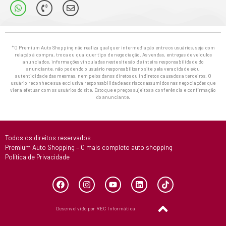
*O Premium Auto Shopping não realiza qualquer intermediação entre os usuários, seja com
relação à compra, troca ou qualquer tipo de negociação. As vendas, entregas de veículos
anunciados, informações vinculadas neste site são de inteira responsabilidade do
anunciante, não podendo o usuário responsabilizar o site pela veracidade e/ou
autenticidade das mesmas, nem pelos danos diretos ou indiretos causados a terceiros. O
usuário reconhece sua exclusiva responsabilidade aos riscos assumidos nas negociações que
vier a efetuar com os usuários do site. Estoque e preços sujeitos a conferência e confirmação
do anunciante.
Todos os direitos reservados
Premium Auto Shopping – O mais completo auto shopping
Política de Privacidade
Desenvolvido por REC Informática