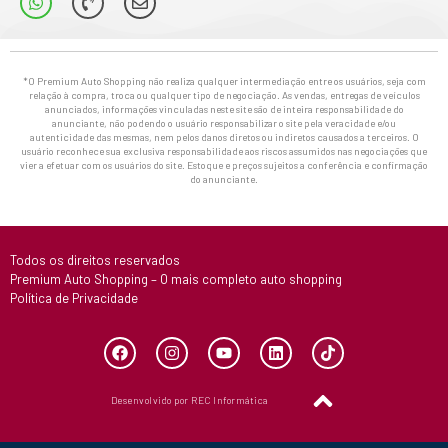
*O Premium Auto Shopping não realiza qualquer intermediação entre os usuários, seja com
relação à compra, troca ou qualquer tipo de negociação. As vendas, entregas de veículos
anunciados, informações vinculadas neste site são de inteira responsabilidade do
anunciante, não podendo o usuário responsabilizar o site pela veracidade e/ou
autenticidade das mesmas, nem pelos danos diretos ou indiretos causados a terceiros. O
usuário reconhece sua exclusiva responsabilidade aos riscos assumidos nas negociações que
vier a efetuar com os usuários do site. Estoque e preços sujeitos a conferência e confirmação
do anunciante.
Todos os direitos reservados
Premium Auto Shopping – O mais completo auto shopping
Política de Privacidade
Desenvolvido por REC Informática