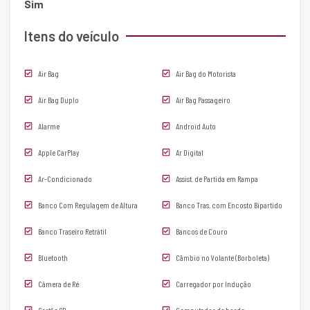
Sim
Itens do veículo
Air Bag
Air Bag do Motorista
Air Bag Duplo
Air Bag Passageiro
Alarme
Android Auto
Apple CarPlay
Ar Digital
Ar-Condicionado
Assist. de Partida em Rampa
Banco Com Regulagem de Altura
Banco Tras. com Encosto Bipartido
Banco Traseiro Retrátil
Bancos de Couro
Bluetooth
Câmbio no Volante (Borboleta)
Câmera de Ré
Carregador por Indução
Cartão SD
Computador de bordo