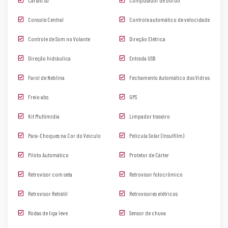
Console Central
Controle automático de velocidade
Controle de Som no Volante
Direção Elétrica
Direção hidráulica
Entrada USB
Farol de Neblina
Fechamento Automático dos Vidros
Freio abs
GPS
Kit Multimídia
Limpador traseiro
Para-Choques na Cor do Veículo
Película Solar (Insulfilm)
Piloto Automático
Protetor de Cárter
Retrovisor com seta
Retrovisor fotocrômico
Retrovisor Retrátil
Retrovisores elétricos
Rodas de liga leve
Sensor de chuva