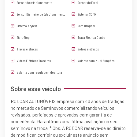
Sensor de estacionamento
Sensor de Farol
Sensor Dianteiro de Estacionamento
Sistema ISOFIX
Sistema Keyless
Som Original
Start-Stop
Trava Elétrica Central
Travas elétricas
Vidros elétricos
Vidros Elétricos Traseiros
Volante com Multi Funções
Volante com regulagem de altura
Sobre esse veículo
RODCAR AUTOMÓVEIS empresa com 40 anos de tradição
no mercado de Seminovos comercializando veículos
revisados, periciados e aprovados com garantia de
procedência. Garantimos uma ótima avaliação no seu
seminovo na troca. * Obs. A RODCAR reserva-se ao direito
de modificar, corrigir ou excluir este anúncio sem