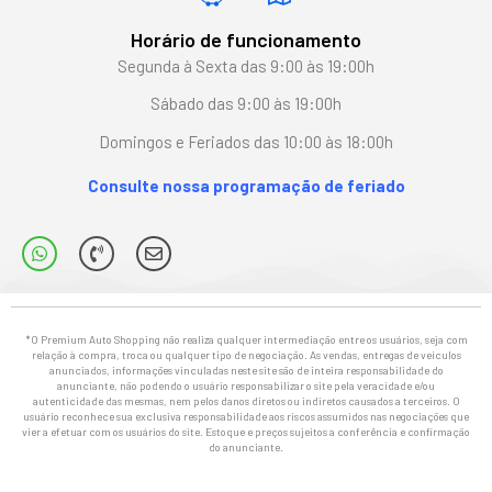
Horário de funcionamento
Segunda à Sexta das 9:00 às 19:00h
Sábado das 9:00 às 19:00h
Domingos e Feriados das 10:00 às 18:00h
Consulte nossa programação de feriado
*O Premium Auto Shopping não realiza qualquer intermediação entre os usuários, seja com
relação à compra, troca ou qualquer tipo de negociação. As vendas, entregas de veículos
anunciados, informações vinculadas neste site são de inteira responsabilidade do
anunciante, não podendo o usuário responsabilizar o site pela veracidade e/ou
autenticidade das mesmas, nem pelos danos diretos ou indiretos causados a terceiros. O
usuário reconhece sua exclusiva responsabilidade aos riscos assumidos nas negociações que
vier a efetuar com os usuários do site. Estoque e preços sujeitos a conferência e confirmação
do anunciante.