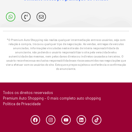
*O Premium Auto Shopping não realiza qualquer intermediação entre os usuários, seja com
relação à compra, troca ou qualquer tipo de negociação. As vendas, entregas de veículos
anunciados, informações vinculadas neste site são de inteira responsabilidade do
anunciante, não podendo o usuário responsabilizar o site pela veracidade e/ou
autenticidade das mesmas, nem pelos danos diretos ou indiretos causados a terceiros. O
usuário reconhece sua exclusiva responsabilidade aos riscos assumidos nas negociações que
vier a efetuar com os usuários do site. Estoque e preços sujeitos a conferência e confirmação
do anunciante.
Todos os direitos reservados
Premium Auto Shopping – O mais completo auto shopping
Política de Privacidade