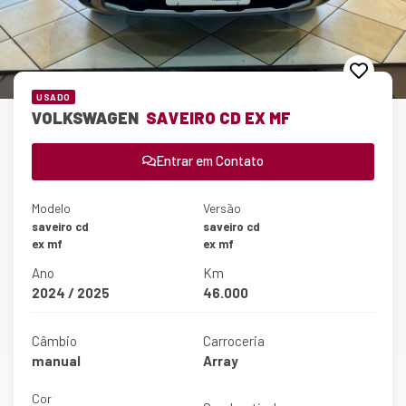
USADO
VOLKSWAGEN
SAVEIRO CD EX MF
Entrar em Contato
Modelo
Versão
saveiro cd
saveiro cd
ex mf
ex mf
Ano
Km
2024 / 2025
46.000
Câmbio
Carroceria
manual
Array
Cor