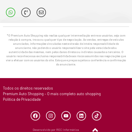
*O Premium Auto Shopping não realiza qualquer intermediação entre os usuários, seja com
relação à compra, troca ou qualquer tipo de negociação. As vendas, entregas de veículos
anunciados, informações vinculadas neste site são de inteira responsabilidade do
anunciante, não podendo o usuário responsabilizar o site pela veracidade e/ou
autenticidade das mesmas, nem pelos danos diretos ou indiretos causados a terceiros. O
usuário reconhece sua exclusiva responsabilidade aos riscos assumidos nas negociações que
vier a efetuar com os usuários do site. Estoque e preços sujeitos a conferência e confirmação
do anunciante.
Todos os direitos reservados
Premium Auto Shopping – O mais completo auto shopping
Política de Privacidade
Desenvolvido por REC Informática