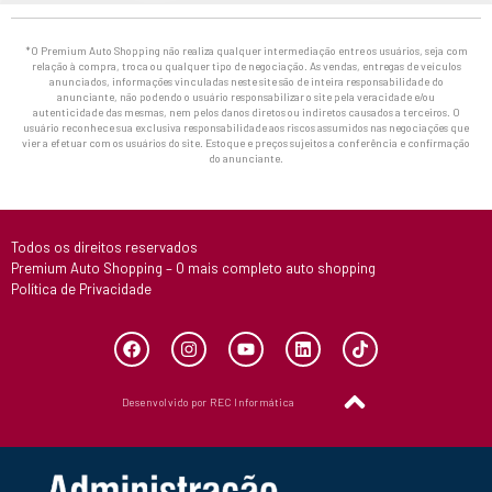
*O Premium Auto Shopping não realiza qualquer intermediação entre os usuários, seja com
relação à compra, troca ou qualquer tipo de negociação. As vendas, entregas de veículos
anunciados, informações vinculadas neste site são de inteira responsabilidade do
anunciante, não podendo o usuário responsabilizar o site pela veracidade e/ou
autenticidade das mesmas, nem pelos danos diretos ou indiretos causados a terceiros. O
usuário reconhece sua exclusiva responsabilidade aos riscos assumidos nas negociações que
vier a efetuar com os usuários do site. Estoque e preços sujeitos a conferência e confirmação
do anunciante.
Todos os direitos reservados
Premium Auto Shopping – O mais completo auto shopping
Política de Privacidade
Desenvolvido por REC Informática