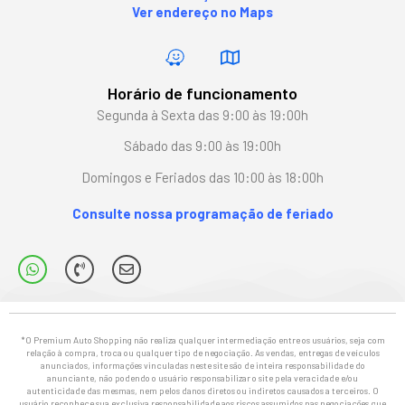
Ver endereço no Maps
Horário de funcionamento
Segunda à Sexta das 9:00 às 19:00h
Sábado das 9:00 às 19:00h
Domingos e Feriados das 10:00 às 18:00h
Consulte nossa programação de feriado
*O Premium Auto Shopping não realiza qualquer intermediação entre os usuários, seja com
relação à compra, troca ou qualquer tipo de negociação. As vendas, entregas de veículos
anunciados, informações vinculadas neste site são de inteira responsabilidade do
anunciante, não podendo o usuário responsabilizar o site pela veracidade e/ou
autenticidade das mesmas, nem pelos danos diretos ou indiretos causados a terceiros. O
usuário reconhece sua exclusiva responsabilidade aos riscos assumidos nas negociações que