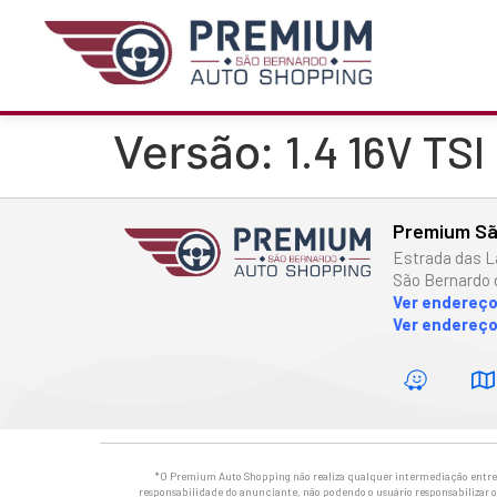
1.4 16V T
Versão:
Premium Sã
Estrada das L
São Bernardo 
Ver endereç
Ver endereço
*O Premium Auto Shopping não realiza qualquer intermediação entre os
responsabilidade do anunciante, não podendo o usuário responsabilizar o 