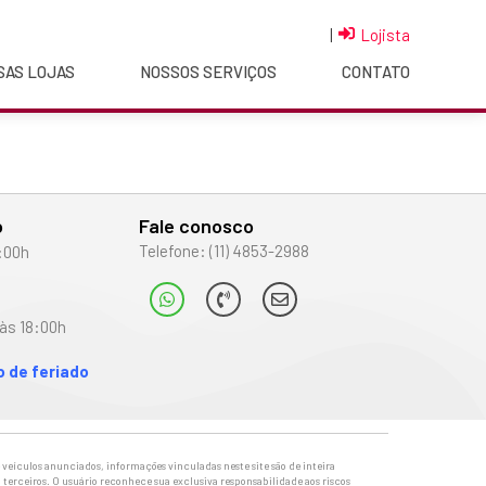
|
Lojista
SAS LOJAS
NOSSOS SERVIÇOS
CONTATO
o
Fale conosco
Telefone: (11) 4853-2988
:00h
às 18:00h
 de feriado
veículos anunciados, informações vinculadas neste site são de inteira
 terceiros. O usuário reconhece sua exclusiva responsabilidade aos riscos