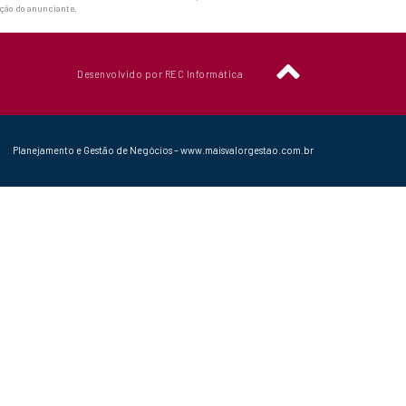
ação do anunciante.
Desenvolvido por REC Informática
Planejamento e Gestão de Negócios – www.maisvalorgestao.com.br