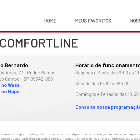
HOME
MEUS FAVORITOS
NOS
SI COMFORTLINE
o Bernardo
Horário de funcionament
ágrimas, 77 – Rudge Ramos
Segunda à Sexta das 9:00 às 19
do Campo – SP, 09642-000
Sábado das 9:00 às 19:00h
o no Waze
 no Maps
Domingos e Feriados das 10:00 
Consulte nossa programação
 usuários, seja com relação à compra, troca ou qualquer tipo de negociação. As vendas, entregas de 
site pela veracidade e/ou autenticidade das mesmas, nem pelos danos diretos ou indiretos causados a