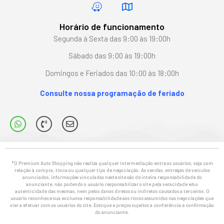
Horário de funcionamento
Segunda à Sexta das 9:00 às 19:00h
Sábado das 9:00 às 19:00h
Domingos e Feriados das 10:00 às 18:00h
Consulte nossa programação de feriado
*O Premium Auto Shopping não realiza qualquer intermediação entre os usuários, seja com
relação à compra, troca ou qualquer tipo de negociação. As vendas, entregas de veículos
anunciados, informações vinculadas neste site são de inteira responsabilidade do
anunciante, não podendo o usuário responsabilizar o site pela veracidade e/ou
autenticidade das mesmas, nem pelos danos diretos ou indiretos causados a terceiros. O
usuário reconhece sua exclusiva responsabilidade aos riscos assumidos nas negociações que
vier a efetuar com os usuários do site. Estoque e preços sujeitos a conferência e confirmação
do anunciante.