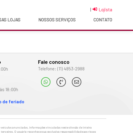
|
Lojista
SAS LOJAS
NOSSOS SERVIÇOS
CONTATO
o
Fale conosco
Telefone: (11) 4853-2988
:00h
às 18:00h
 de feriado
veículos anunciados, informações vinculadas neste site são de inteira
 terceiros. O usuário reconhece sua exclusiva responsabilidade aos riscos