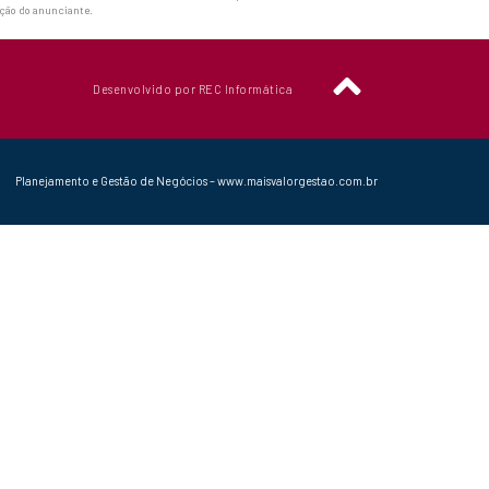
ação do anunciante.
Desenvolvido por REC Informática
Planejamento e Gestão de Negócios – www.maisvalorgestao.com.br