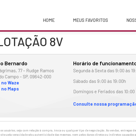
HOME
MEUS FAVORITOS
NOS
 LOTAÇÃO 8V
o Bernardo
Horário de funcionament
ágrimas, 77 – Rudge Ramos
Segunda à Sexta das 9:00 às 19
do Campo – SP, 09642-000
Sábado das 9:00 às 19:00h
o no Waze
 no Maps
Domingos e Feriados das 10:00 
Consulte nossa programação
 usuários, seja com relação à compra, troca ou qualquer tipo de negociação. As vendas, entregas de 
site pela veracidade e/ou autenticidade das mesmas, nem pelos danos diretos ou indiretos causados a