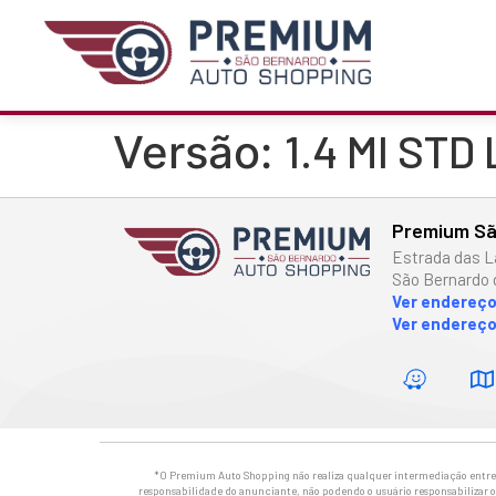
1.4 MI STD
Versão:
Premium Sã
Estrada das L
São Bernardo 
Ver endereç
Ver endereço
*O Premium Auto Shopping não realiza qualquer intermediação entre os
responsabilidade do anunciante, não podendo o usuário responsabilizar o 