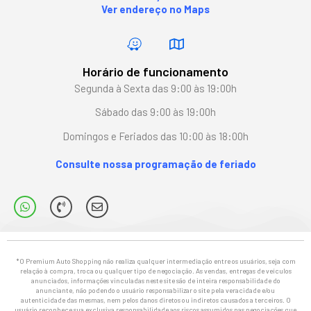
Ver endereço no Maps
Horário de funcionamento
Segunda à Sexta das 9:00 às 19:00h
Sábado das 9:00 às 19:00h
Domingos e Feriados das 10:00 às 18:00h
Consulte nossa programação de feriado
*O Premium Auto Shopping não realiza qualquer intermediação entre os usuários, seja com
relação à compra, troca ou qualquer tipo de negociação. As vendas, entregas de veículos
anunciados, informações vinculadas neste site são de inteira responsabilidade do
anunciante, não podendo o usuário responsabilizar o site pela veracidade e/ou
autenticidade das mesmas, nem pelos danos diretos ou indiretos causados a terceiros. O
usuário reconhece sua exclusiva responsabilidade aos riscos assumidos nas negociações que