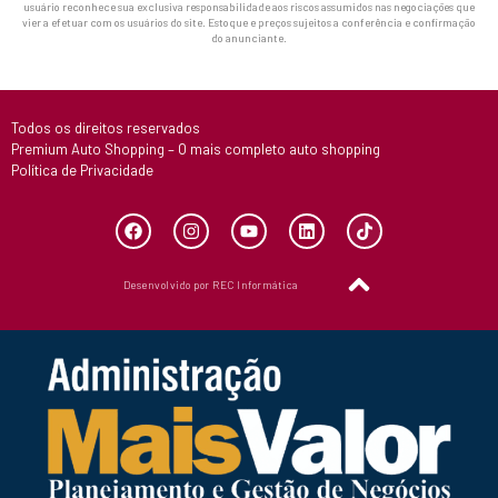
usuário reconhece sua exclusiva responsabilidade aos riscos assumidos nas negociações que
vier a efetuar com os usuários do site. Estoque e preços sujeitos a conferência e confirmação
do anunciante.
Todos os direitos reservados
Premium Auto Shopping – O mais completo auto shopping
Política de Privacidade
Desenvolvido por REC Informática