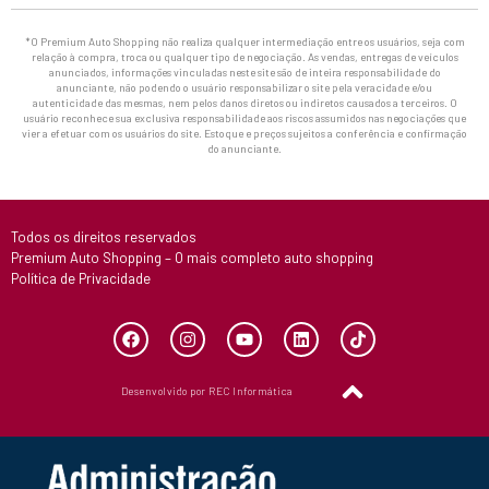
*O Premium Auto Shopping não realiza qualquer intermediação entre os usuários, seja com
relação à compra, troca ou qualquer tipo de negociação. As vendas, entregas de veículos
anunciados, informações vinculadas neste site são de inteira responsabilidade do
anunciante, não podendo o usuário responsabilizar o site pela veracidade e/ou
autenticidade das mesmas, nem pelos danos diretos ou indiretos causados a terceiros. O
usuário reconhece sua exclusiva responsabilidade aos riscos assumidos nas negociações que
vier a efetuar com os usuários do site. Estoque e preços sujeitos a conferência e confirmação
do anunciante.
Todos os direitos reservados
Premium Auto Shopping – O mais completo auto shopping
Política de Privacidade
Desenvolvido por REC Informática